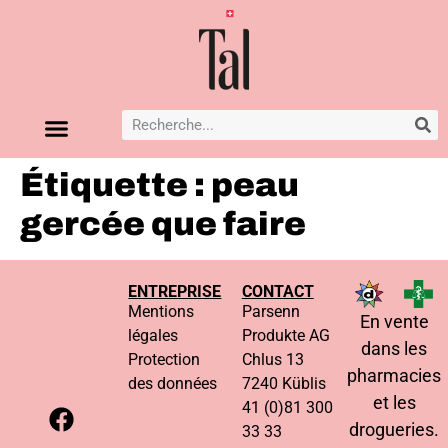
Étiquette :
peau
gercée que faire
ENTREPRISE
CONTACT
Mentions
Parsenn
En vente
légales
Produkte AG
dans les
Protection
Chlus 13
pharmacies
des données
7240 Küblis
et les
41 (0)81 300
drogueries.
33 33