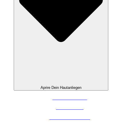
Aprire Dein Hautanliegen
PELLE NORMALE
PELLE SECCA
PELLE SCREPOLATA
PELLE SENSIBILE