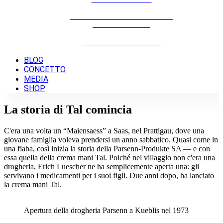
PROTEZIONE DELLA PELLE &
PROTEZIONE UV
ANTI PIEGHEVOLEZZA
BLOG
CONCETTO
MEDIA
SHOP
La storia di Tal comincia
C'era una volta un “Maiensaess” a Saas, nel Prattigau, dove una
giovane famiglia voleva prendersi un anno sabbatico. Quasi come in
una fiaba, così inizia la storia della Parsenn-Produkte SA — e con
essa quella della crema mani Tal. Poiché nel villaggio non c'era una
drogheria, Erich Luescher ne ha semplicemente aperta una: gli
servivano i medicamenti per i suoi figli. Due anni dopo, ha lanciato
la crema mani Tal.
Apertura della drogheria Parsenn a Kueblis nel 1973