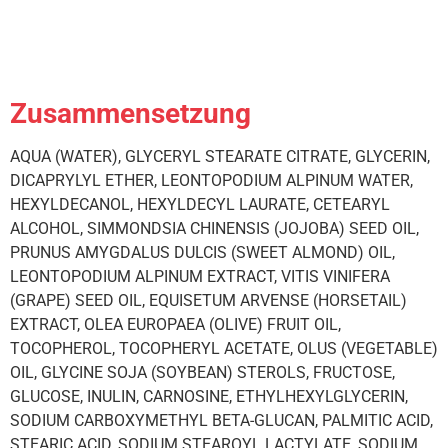
Zusammensetzung
AQUA (WATER), GLYCERYL STEARATE CITRATE, GLYCERIN,
DICAPRYLYL ETHER, LEONTOPODIUM ALPINUM WATER,
HEXYLDECANOL, HEXYLDECYL LAURATE, CETEARYL
ALCOHOL, SIMMONDSIA CHINENSIS (JOJOBA) SEED OIL,
PRUNUS AMYGDALUS DULCIS (SWEET ALMOND) OIL,
LEONTOPODIUM ALPINUM EXTRACT, VITIS VINIFERA
(GRAPE) SEED OIL, EQUISETUM ARVENSE (HORSETAIL)
EXTRACT, OLEA EUROPAEA (OLIVE) FRUIT OIL,
TOCOPHEROL, TOCOPHERYL ACETATE, OLUS (VEGETABLE)
OIL, GLYCINE SOJA (SOYBEAN) STEROLS, FRUCTOSE,
GLUCOSE, INULIN, CARNOSINE, ETHYLHEXYLGLYCERIN,
SODIUM CARBOXYMETHYL BETA-GLUCAN, PALMITIC ACID,
STEARIC ACID, SODIUM STEAROYL LACTYLATE, SODIUM